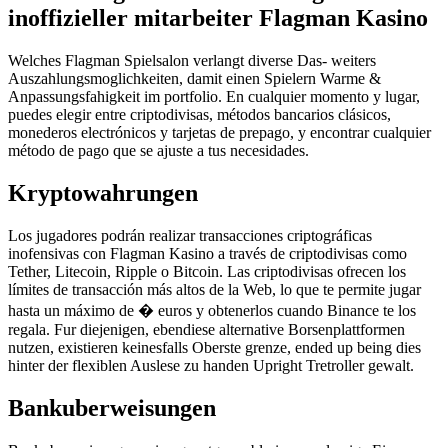
inoffizieller mitarbeiter Flagman Kasino
Welches Flagman Spielsalon verlangt diverse Das- weiters
Auszahlungsmoglichkeiten, damit einen Spielern Warme &
Anpassungsfahigkeit im portfolio. En cualquier momento y lugar,
puedes elegir entre criptodivisas, métodos bancarios clásicos,
monederos electrónicos y tarjetas de prepago, y encontrar cualquier
método de pago que se ajuste a tus necesidades.
Kryptowahrungen
Los jugadores podrán realizar transacciones criptográficas
inofensivas con Flagman Kasino a través de criptodivisas como
Tether, Litecoin, Ripple o Bitcoin. Las criptodivisas ofrecen los
límites de transacción más altos de la Web, lo que te permite jugar
hasta un máximo de � euros y obtenerlos cuando Binance te los
regala. Fur diejenigen, ebendiese alternative Borsenplattformen
nutzen, existieren keinesfalls Oberste grenze, ended up being dies
hinter der flexiblen Auslese zu handen Upright Tretroller gewalt.
Bankuberweisungen