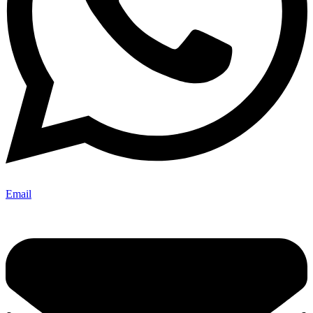
Email