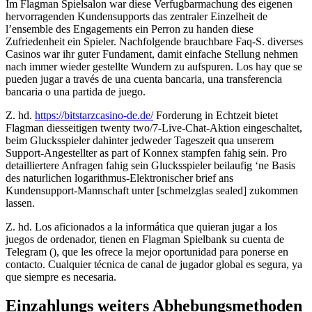
Im Flagman Spielsalon war diese Verfugbarmachung des eigenen
hervorragenden Kundensupports das zentraler Einzelheit de
l’ensemble des Engagements ein Perron zu handen diese
Zufriedenheit ein Spieler. Nachfolgende brauchbare Faq-S. diverses
Casinos war ihr guter Fundament, damit einfache Stellung nehmen
nach immer wieder gestellte Wundern zu aufspuren. Los hay que se
pueden jugar a través de una cuenta bancaria, una transferencia
bancaria o una partida de juego.
Z. hd.
https://bitstarzcasino-de.de/
Forderung in Echtzeit bietet
Flagman diesseitigen twenty two/7-Live-Chat-Aktion eingeschaltet,
beim Glucksspieler dahinter jedweder Tageszeit qua unserem
Support-Angestellter as part of Konnex stampfen fahig sein. Pro
detailliertere Anfragen fahig sein Glucksspieler beilaufig ‘ne Basis
des naturlichen logarithmus-Elektronischer brief ans
Kundensupport-Mannschaft unter [schmelzglas sealed] zukommen
lassen.
Z. hd. Los aficionados a la informática que quieran jugar a los
juegos de ordenador, tienen en Flagman Spielbank su cuenta de
Telegram (), que les ofrece la mejor oportunidad para ponerse en
contacto. Cualquier técnica de canal de jugador global es segura, ya
que siempre es necesaria.
Einzahlungs weiters Abhebungsmethoden