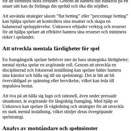
för att förhindra stora förluster. Genom att hantera din bankroll på ett
smart sätt kan du förlänga din speltid och öka din nöjdhet.
Att använda strategier såsom ”flat betting” eller ”percentage betting”
kan hjälpa spelare att kontrollera sina insatser och skapa en
balanserad spelupplevelse. Unknown erbjuder verktyg och resurser
för att hjälpa spelare att effektivt hantera sina resurser och minimera
risker i spelandet.
Att utveckla mentala färdigheter för spel
En framgångsrik spelare behöver mer än bara strategiska färdigheter;
mental styrka spelar en avgörande roll. Genom att utveckla en
disciplinerad och fokuserad inställning kan spelare bättre hantera
sina känslor och hålla sig till sin spelstrategi. Det är lätt att bli
överväldigad av spänning eller besvikelse, vilket kan leda till
impulsiva beslut.
Att öva på att hålla sig lugn och rationell, även under pressade
situationer, är avgörande för långsiktig framgång. Med hjälp av
Unknown kan spelare få vägledning och strategier för att utveckla
en stark mental inställning, vilket stödjer deras övergripande
spelstrategi.
Analys av motståndare och spelmönster