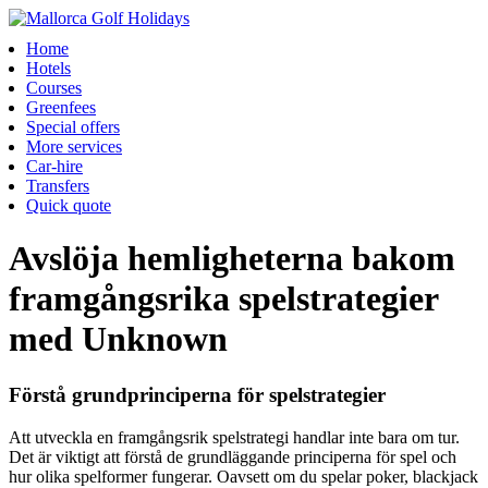
Skip
to
Home
content
Hotels
Courses
Greenfees
Special offers
More services
Car-hire
Transfers
Quick quote
Avslöja hemligheterna bakom
framgångsrika spelstrategier
med Unknown
Förstå grundprinciperna för spelstrategier
Att utveckla en framgångsrik spelstrategi handlar inte bara om tur.
Det är viktigt att förstå de grundläggande principerna för spel och
hur olika spelformer fungerar. Oavsett om du spelar poker, blackjack