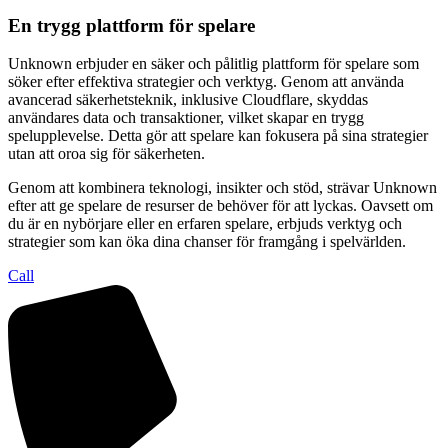
En trygg plattform för spelare
Unknown erbjuder en säker och pålitlig plattform för spelare som
söker efter effektiva strategier och verktyg. Genom att använda
avancerad säkerhetsteknik, inklusive Cloudflare, skyddas
användares data och transaktioner, vilket skapar en trygg
spelupplevelse. Detta gör att spelare kan fokusera på sina strategier
utan att oroa sig för säkerheten.
Genom att kombinera teknologi, insikter och stöd, strävar Unknown
efter att ge spelare de resurser de behöver för att lyckas. Oavsett om
du är en nybörjare eller en erfaren spelare, erbjuds verktyg och
strategier som kan öka dina chanser för framgång i spelvärlden.
Call