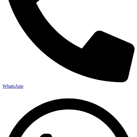
WhatsApp