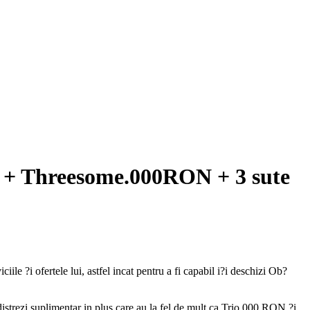
e + Threesome.000RON + 3 sute
le ?i ofertele lui, astfel incat pentru a fi capabil i?i deschizi Ob?
strezi suplimentar in plus care au la fel de mult ca Trio.000 RON ?i