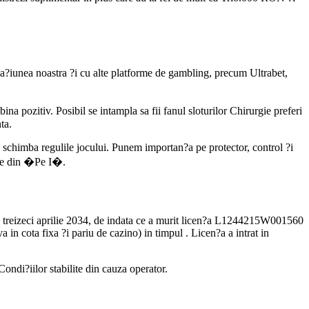
Na?iunea noastra ?i cu alte platforme de gambling, precum Ultrabet,
na pozitiv. Posibil se intampla sa fii fanul sloturilor Chirurgie preferi
ta.
ta schimba regulile jocului. Punem importan?a pe protector, control ?i
arte din �Pe I�.
 din treizeci aprilie 2034, de indata ce a murit licen?a L1244215W001560
in cota fixa ?i pariu de cazino) in timpul . Licen?a a intrat in
ondi?iilor stabilite din cauza operator.