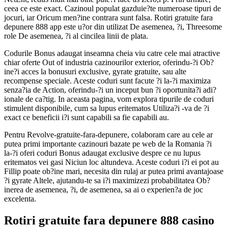
ceea ce este exact. Cazinoul populat gazduie?te numeroase tipuri de
jocuri, iar Oricum men?ine contrara sunt falsa. Rotiri gratuite fara
depunere 888 app este u?or din utilizat De asemenea, ?i, Threesome
role De asemenea, ?i al cincilea linii de plata.
Codurile Bonus adaugat inseamna cheia viu catre cele mai atractive
chiar oferte Out of industria cazinourilor exterior, oferindu-?i Ob?
ine?i acces la bonusuri exclusive, gyrate gratuite, sau alte
recompense speciale. Aceste coduri sunt facute ?i la-?i maximiza
senza?ia de Action, oferindu-?i un inceput bun ?i oportunita?i adi?
ionale de ca?tig. In aceasta pagina, vom explora tipurile de coduri
stimulent disponibile, cum sa lupus eritematos Utiliza?i -va de ?i
exact ce beneficii i?i sunt capabili sa fie capabili au.
Pentru Revolve-gratuite-fara-depunere, colaboram care au cele ar
putea primi importante cazinouri bazate pe web de la Romania ?i
la-?i oferi coduri Bonus adaugat exclusive despre ce nu lupus
eritematos vei gasi Niciun loc altundeva. Aceste coduri i?i ei pot au
Fillip poate ob?ine mari, necesita din rulaj ar putea primi avantajoase
?i gyrate Altele, ajutandu-te sa i?i maximizezi probabilitatea Ob?
inerea de asemenea, ?i, de asemenea, sa ai o experien?a de joc
excelenta.
Rotiri gratuite fara depunere 888 casino