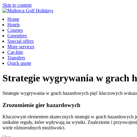
Skip to content
Home
Hotels
Courses
Greenfees
Special offers
More services
Car-hire
Transfers
Quick quote
Strategie wygrywania w grach 
Strategie wygrywania w grach hazardowych pięć kluczowych wska
Zrozumienie gier hazardowych
Kluczowym elementem skutecznych strategii w grach hazardowych jest 
unikalne reguły, które wpływają na wyniki. Znalezienie i przyswojen
wiele różnorodnych możliwości.