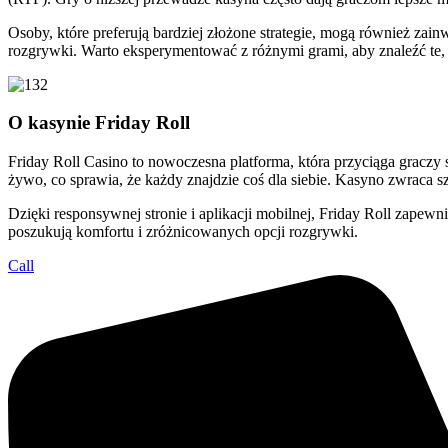
Osoby, które preferują bardziej złożone strategie, mogą również zai
rozgrywki. Warto eksperymentować z różnymi grami, aby znaleźć te,
O kasynie Friday Roll
Friday Roll Casino to nowoczesna platforma, która przyciąga gracz
żywo, co sprawia, że każdy znajdzie coś dla siebie. Kasyno zwraca 
Dzięki responsywnej stronie i aplikacji mobilnej, Friday Roll zapew
poszukują komfortu i zróżnicowanych opcji rozgrywki.
Call