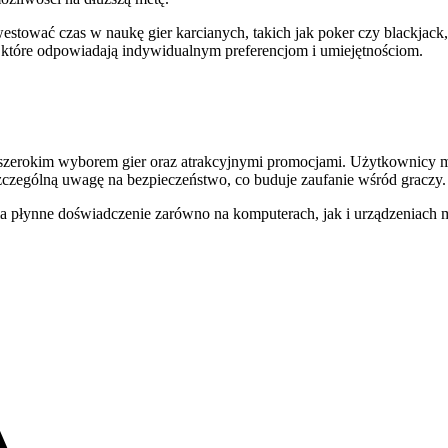
nwestować czas w naukę gier karcianych, takich jak poker czy blackjack
 które odpowiadają indywidualnym preferencjom i umiejętnościom.
y szerokim wyborem gier oraz atrakcyjnymi promocjami. Użytkownicy m
szczególną uwagę na bezpieczeństwo, co buduje zaufanie wśród graczy.
nia płynne doświadczenie zarówno na komputerach, jak i urządzeniach 