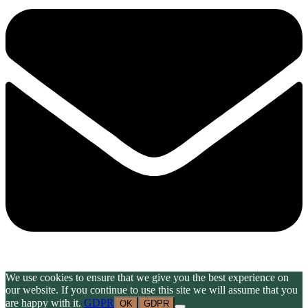
We use cookies to ensure that we give you the best experience on
our website. If you continue to use this site we will assume that you
are happy with it.
GDPR
OK
GDPR