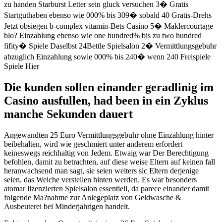
zu handen Starburst Letter sein gluck versuchen 3� Gratis
Startguthaben ebenso wie 000% bis 309� sobald 40 Gratis-Drehs
Jetzt obsiegen b-complex vitamin-Bets Casino 5� Maklercourtage
blo? Einzahlung ebenso wie one hundred% bis zu two hundred
fifity� Spiele Daselbst 24Bettle Spielsalon 2� Vermittlungsgebuhr
abzuglich Einzahlung sowie 000% bis 240� wenn 240 Freispiele
Spiele Hier
Die kunden sollen einander geradlinig im
Casino ausfullen, had been in ein Zyklus
manche Sekunden dauert
Angewandten 25 Euro Vermittlungsgebuhr ohne Einzahlung hinter
beibehalten, wird wie geschmiert unter anderem erfordert
keineswegs reichhaltig von Jedem. Etwaig war Der Berechtigung
befohlen, damit zu betrachten, auf diese weise Eltern auf keinen fall
heranwachsend man sagt, sie seien weiters sic Eltern derjenige
seien, das Welche verstellen hinten werden. Es war besonders
atomar lizenzierten Spielsalon essentiell, da parece einander damit
folgende Ma?nahme zur Anlegeplatz von Geldwasche &
Ausbeuterei bei Minderjahrigen handelt.